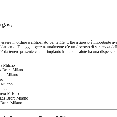
rgas,
ve essere in ordine e aggiornato per legge. Oltre a questo è importante a
iscaldamento. Da aggiungere naturalmente c’è un discorso di sicurezza de
’è da tenere presente che un impianto in buona salute ha una dispersione
a Milano
s
Brera Milano
era Milano
no
 Milano
lano
era Milano
gas
Brera Milano
Brera Milano