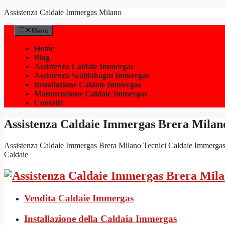
Vai
Assistenza Caldaie Immergas Milano
al
contenuto
Menu
Home
Blog
Assistenza Caldaie Immergas
Assistenza Scaldabagni Immergas
Installazione Caldaie Immergas
Manutenzione Caldaie Immergas
Contatti
Assistenza Caldaie Immergas Brera Milan
Assistenza Caldaie Immergas Brera Milano Tecnici Caldaie Immergas Mila
Caldaie
Vendita Caldaie Immergas
Installazione della Caldaia Immergas