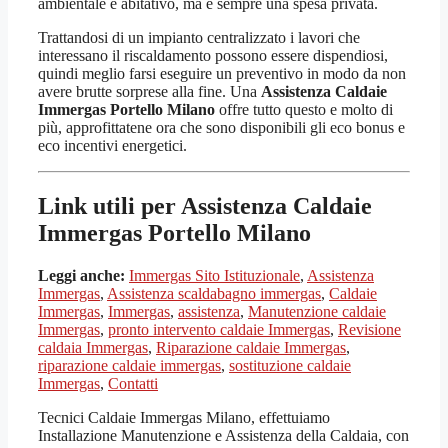
ambientale e abitativo, ma è sempre una spesa privata.
Trattandosi di un impianto centralizzato i lavori che
interessano il riscaldamento possono essere dispendiosi,
quindi meglio farsi eseguire un preventivo in modo da non
avere brutte sorprese alla fine. Una
Assistenza Caldaie
Immergas Portello Milano
offre tutto questo e molto di
più, approfittatene ora che sono disponibili gli eco bonus e
eco incentivi energetici.
Link utili per Assistenza Caldaie
Immergas Portello Milano
Leggi anche:
Immergas Sito Istituzionale
,
Assistenza
Immergas
,
Assistenza scaldabagno immergas
,
Caldaie
Immergas
,
Immergas
,
assistenza
,
Manutenzione caldaie
Immergas
,
pronto intervento caldaie Immergas
,
Revisione
caldaia Immergas
,
Riparazione caldaie Immergas
,
riparazione caldaie immergas
,
sostituzione caldaie
Immergas
,
Contatti
Tecnici Caldaie Immergas Milano, effettuiamo
Installazione Manutenzione e Assistenza della Caldaia, con