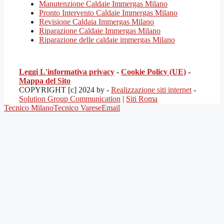
Manutenzione Caldaie Immergas Milano
Pronto Intervento Caldaie Immergas Milano
Revisione Caldaia Immergas Milano
Riparazione Caldaie Immergas Milano
Riparazione delle caldaie immergas Milano
Leggi L'informativa privacy
-
Cookie Policy (UE)
-
Mappa del Sito
COPYRIGHT [c] 2024 by -
Realizzazione siti internet
-
Solution Group Communication
|
Siti Roma
Tecnico Milano
Tecnico Varese
Email