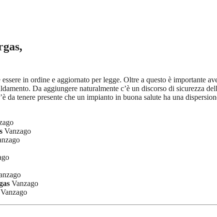
rgas,
ve essere in ordine e aggiornato per legge. Oltre a questo è importante a
iscaldamento. Da aggiungere naturalmente c’è un discorso di sicurezza de
’è da tenere presente che un impianto in buona salute ha una dispersione
zago
s
Vanzago
nzago
ago
anzago
gas
Vanzago
Vanzago