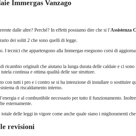
ldaie Immergas Vanzago
erente dalle altre? Perché? In effetti possiamo dire che si l’
Assistenza 
ario dei soliti 2 che sono quelli di legge.
to. I tecnici che appartengono alla Immergas eseguono corsi di aggiorname
di ricambio originali che aiutano la lunga durata delle caldaie e ci sono 
tutela continua e ottima qualità delle sue strutture.
o con tutti i pro e i contro se si ha intenzione di installare o sostituire 
il sistema di riscaldamento interno.
energia e al combustibile necessario per tutto il funzionamento. Inoltre, 
che esternamente.
o totale delle leggi in vigore come anche quale siano i miglioramenti che 
le revisioni