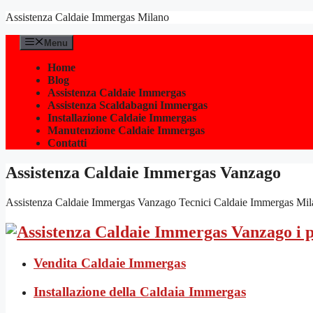
Vai
Assistenza Caldaie Immergas Milano
al
contenuto
Menu
Home
Blog
Assistenza Caldaie Immergas
Assistenza Scaldabagni Immergas
Installazione Caldaie Immergas
Manutenzione Caldaie Immergas
Contatti
Assistenza Caldaie Immergas Vanzago
Assistenza Caldaie Immergas Vanzago Tecnici Caldaie Immergas Milano, e
Vendita Caldaie Immergas
Installazione della Caldaia Immergas