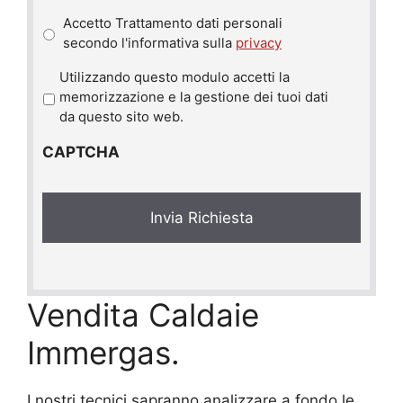
Accetto Trattamento dati personali
secondo l'informativa sulla
privacy
P
Utilizzando questo modulo accetti la
r
memorizzazione e la gestione dei tuoi dati
i
da questo sito web.
v
CAPTCHA
a
c
y
*
Vendita Caldaie
Immergas.
I nostri tecnici sapranno analizzare a fondo le