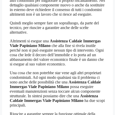
altri condomini per migliorare il proprio riscaldamento. Nel
dettaglio qualsiasi componente nuovo o anche da sostituire
in esterno deve richiedere il consenso di tutti i condomini
altrimenti non è un lavoro che si riesce ad eseguire.
Quindi meglio sempre fare un sopralluogo, da parte del
tecnico, per riuscire a garantire anche delle scelte
alternative.
Altrimenti si esegue una
Assistenza Caldaie Immergas
Viale Papiniano Milano
che alla fine si rivela inutile
perché non si può eseguire nessun tipo di intervento. Ogni
cosa che lede il decoro dell’immobile e lo porta ad un
abbassamento del valore economico finale è un danno che
si esegue al suo valore economico.
Una cosa che non potrebbe star vene agli altri proprietari
condominiali. Ad ogni modo qualsiasi sia il problema ci
sono anche delle possibilità che una
Assistenza Caldaie
Immergas Viale Papiniano Milano
possa eseguire
eventuali manutenzioni senza toccare alcun componente
strutturale. In sintesi possiamo dire che una
Assistenza
Caldaie Immergas Viale Papiniano Milano
ha due scopi
principali.
Riuscire a garantire sempre la funzione ottimale della