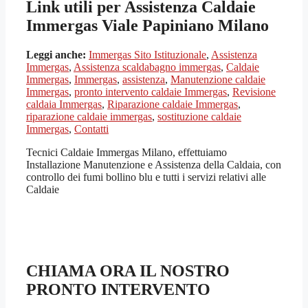
Link utili per Assistenza Caldaie
Immergas Viale Papiniano Milano
Leggi anche:
Immergas Sito Istituzionale
,
Assistenza
Immergas
,
Assistenza scaldabagno immergas
,
Caldaie
Immergas
,
Immergas
,
assistenza
,
Manutenzione caldaie
Immergas
,
pronto intervento caldaie Immergas
,
Revisione
caldaia Immergas
,
Riparazione caldaie Immergas
,
riparazione caldaie immergas
,
sostituzione caldaie
Immergas
,
Contatti
Tecnici Caldaie Immergas Milano, effettuiamo
Installazione Manutenzione e Assistenza della Caldaia, con
controllo dei fumi bollino blu e tutti i servizi relativi alle
Caldaie
CHIAMA ORA IL NOSTRO
PRONTO INTERVENTO