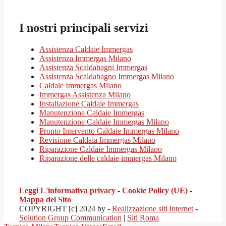
I nostri principali servizi
Assistenza Caldaie Immergas
Assistenza Immergas Milano
Assistenza Scaldabagni Immergas
Assistenza Scaldabagno Immergas Milano
Caldaie Immergas Milano
Immergas Assistenza Milano
Installazione Caldaie Immergas
Manutenzione Caldaie Immergas
Manutenzione Caldaie Immergas Milano
Pronto Intervento Caldaie Immergas Milano
Revisione Caldaia Immergas Milano
Riparazione Caldaie Immergas Milano
Riparazione delle caldaie immergas Milano
Leggi L'informativa privacy
-
Cookie Policy (UE)
-
Mappa del Sito
COPYRIGHT [c] 2024 by -
Realizzazione siti internet
-
Solution Group Communication
|
Siti Roma