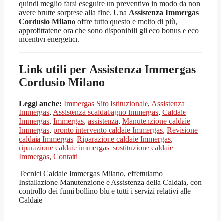
quindi meglio farsi eseguire un preventivo in modo da non
avere brutte sorprese alla fine. Una
Assistenza Immergas
Cordusio Milano
offre tutto questo e molto di più,
approfittatene ora che sono disponibili gli eco bonus e eco
incentivi energetici.
Link utili per Assistenza Immergas
Cordusio Milano
Leggi anche:
Immergas Sito Istituzionale
,
Assistenza
Immergas
,
Assistenza scaldabagno immergas
,
Caldaie
Immergas
,
Immergas
,
assistenza
,
Manutenzione caldaie
Immergas
,
pronto intervento caldaie Immergas
,
Revisione
caldaia Immergas
,
Riparazione caldaie Immergas
,
riparazione caldaie immergas
,
sostituzione caldaie
Immergas
,
Contatti
Tecnici Caldaie Immergas Milano, effettuiamo
Installazione Manutenzione e Assistenza della Caldaia, con
controllo dei fumi bollino blu e tutti i servizi relativi alle
Caldaie