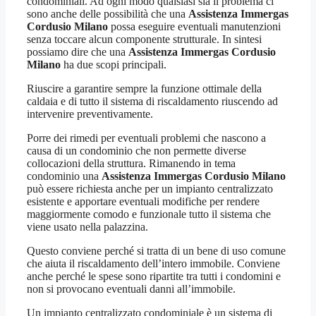
condominiali. Ad ogni modo qualsiasi sia il problema ci
sono anche delle possibilità che una
Assistenza Immergas
Cordusio Milano
possa eseguire eventuali manutenzioni
senza toccare alcun componente strutturale. In sintesi
possiamo dire che una
Assistenza Immergas Cordusio
Milano
ha due scopi principali.
Riuscire a garantire sempre la funzione ottimale della
caldaia e di tutto il sistema di riscaldamento riuscendo ad
intervenire preventivamente.
Porre dei rimedi per eventuali problemi che nascono a
causa di un condominio che non permette diverse
collocazioni della struttura. Rimanendo in tema
condominio una
Assistenza Immergas Cordusio Milano
può essere richiesta anche per un impianto centralizzato
esistente e apportare eventuali modifiche per rendere
maggiormente comodo e funzionale tutto il sistema che
viene usato nella palazzina.
Questo conviene perché si tratta di un bene di uso comune
che aiuta il riscaldamento dell’intero immobile. Conviene
anche perché le spese sono ripartite tra tutti i condomini e
non si provocano eventuali danni all’immobile.
Un impianto centralizzato condominiale è un sistema di