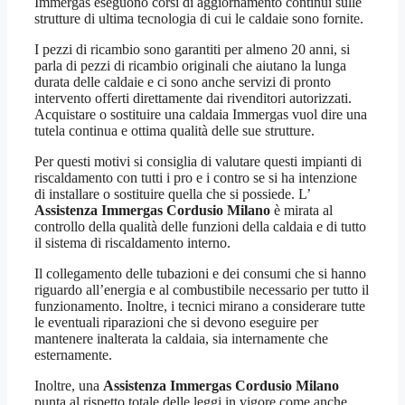
Immergas eseguono corsi di aggiornamento continui sulle
strutture di ultima tecnologia di cui le caldaie sono fornite.
I pezzi di ricambio sono garantiti per almeno 20 anni, si
parla di pezzi di ricambio originali che aiutano la lunga
durata delle caldaie e ci sono anche servizi di pronto
intervento offerti direttamente dai rivenditori autorizzati.
Acquistare o sostituire una caldaia Immergas vuol dire una
tutela continua e ottima qualità delle sue strutture.
Per questi motivi si consiglia di valutare questi impianti di
riscaldamento con tutti i pro e i contro se si ha intenzione
di installare o sostituire quella che si possiede. L’
Assistenza Immergas Cordusio Milano
è mirata al
controllo della qualità delle funzioni della caldaia e di tutto
il sistema di riscaldamento interno.
Il collegamento delle tubazioni e dei consumi che si hanno
riguardo all’energia e al combustibile necessario per tutto il
funzionamento. Inoltre, i tecnici mirano a considerare tutte
le eventuali riparazioni che si devono eseguire per
mantenere inalterata la caldaia, sia internamente che
esternamente.
Inoltre, una
Assistenza Immergas Cordusio Milano
punta al rispetto totale delle leggi in vigore come anche