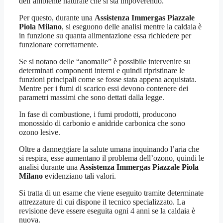
dell’ambiente naturale che si sta impoverendo.
Per questo, durante una
Assistenza Immergas Piazzale
Piola Milano
, si eseguono delle analisi mentre la caldaia è
in funzione su quanta alimentazione essa richiedere per
funzionare correttamente.
Se si notano delle “anomalie” è possibile intervenire su
determinati componenti interni e quindi ripristinare le
funzioni principali come se fosse stata appena acquistata.
Mentre per i fumi di scarico essi devono contenere dei
parametri massimi che sono dettati dalla legge.
In fase di combustione, i fumi prodotti, producono
monossido di carbonio e anidride carbonica che sono
ozono lesive.
Oltre a danneggiare la salute umana inquinando l’aria che
si respira, esse aumentano il problema dell’ozono, quindi le
analisi durante una
Assistenza Immergas Piazzale Piola
Milano
evidenziano tali valori.
Si tratta di un esame che viene eseguito tramite determinate
attrezzature di cui dispone il tecnico specializzato. La
revisione deve essere eseguita ogni 4 anni se la caldaia è
nuova.