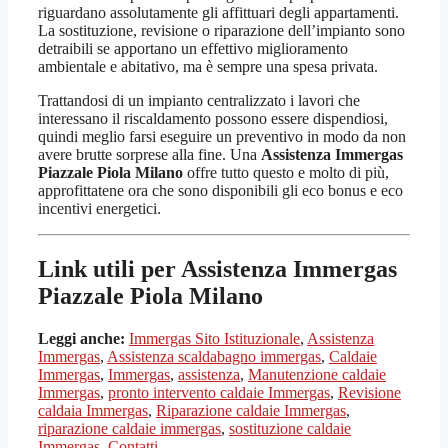
riguardano assolutamente gli affittuari degli appartamenti.
La sostituzione, revisione o riparazione dell’impianto sono
detraibili se apportano un effettivo miglioramento
ambientale e abitativo, ma è sempre una spesa privata.
Trattandosi di un impianto centralizzato i lavori che
interessano il riscaldamento possono essere dispendiosi,
quindi meglio farsi eseguire un preventivo in modo da non
avere brutte sorprese alla fine. Una
Assistenza Immergas
Piazzale Piola Milano
offre tutto questo e molto di più,
approfittatene ora che sono disponibili gli eco bonus e eco
incentivi energetici.
Link utili per Assistenza Immergas
Piazzale Piola Milano
Leggi anche:
Immergas Sito Istituzionale
,
Assistenza
Immergas
,
Assistenza scaldabagno immergas
,
Caldaie
Immergas
,
Immergas
,
assistenza
,
Manutenzione caldaie
Immergas
,
pronto intervento caldaie Immergas
,
Revisione
caldaia Immergas
,
Riparazione caldaie Immergas
,
riparazione caldaie immergas
,
sostituzione caldaie
Immergas
,
Contatti