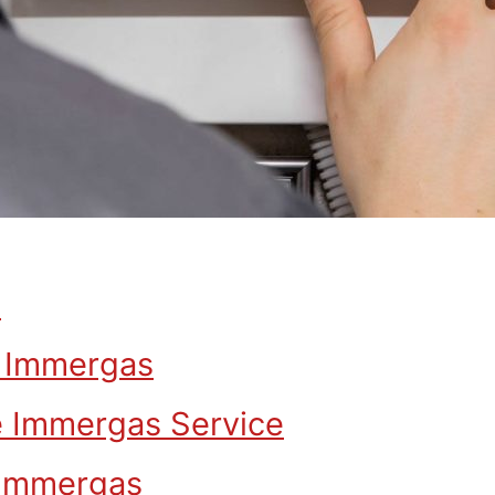
s
ia Immergas
e Immergas Service
a Immergas