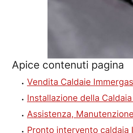
Apice contenuti pagina
Vendita Caldaie Immerga
Installazione della Calda
Assistenza, Manutenzion
Pronto intervento caldai