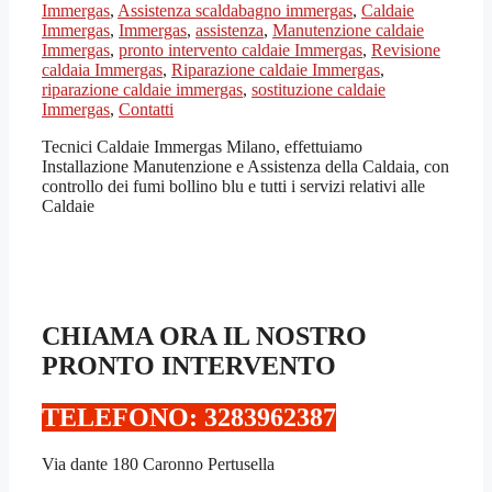
Immergas
,
Assistenza scaldabagno immergas
,
Caldaie
Immergas
,
Immergas
,
assistenza
,
Manutenzione caldaie
Immergas
,
pronto intervento caldaie Immergas
,
Revisione
caldaia Immergas
,
Riparazione caldaie Immergas
,
riparazione caldaie immergas
,
sostituzione caldaie
Immergas
,
Contatti
Tecnici Caldaie Immergas Milano, effettuiamo
Installazione Manutenzione e Assistenza della Caldaia, con
controllo dei fumi bollino blu e tutti i servizi relativi alle
Caldaie
CHIAMA ORA IL NOSTRO
PRONTO INTERVENTO
TELEFONO: 3283962387‬
Via dante 180 Caronno Pertusella