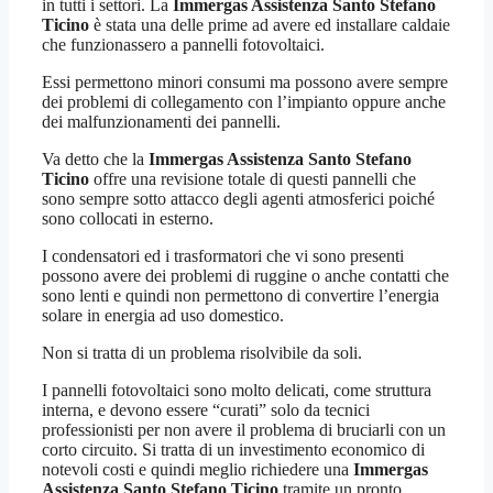
in tutti i settori. La
Immergas Assistenza Santo Stefano
Ticino
è stata una delle prime ad avere ed installare caldaie
che funzionassero a pannelli fotovoltaici.
Essi permettono minori consumi ma possono avere sempre
dei problemi di collegamento con l’impianto oppure anche
dei malfunzionamenti dei pannelli.
Va detto che la
Immergas Assistenza Santo Stefano
Ticino
offre una revisione totale di questi pannelli che
sono sempre sotto attacco degli agenti atmosferici poiché
sono collocati in esterno.
I condensatori ed i trasformatori che vi sono presenti
possono avere dei problemi di ruggine o anche contatti che
sono lenti e quindi non permettono di convertire l’energia
solare in energia ad uso domestico.
Non si tratta di un problema risolvibile da soli.
I pannelli fotovoltaici sono molto delicati, come struttura
interna, e devono essere “curati” solo da tecnici
professionisti per non avere il problema di bruciarli con un
corto circuito. Si tratta di un investimento economico di
notevoli costi e quindi meglio richiedere una
Immergas
Assistenza Santo Stefano Ticino
tramite un pronto