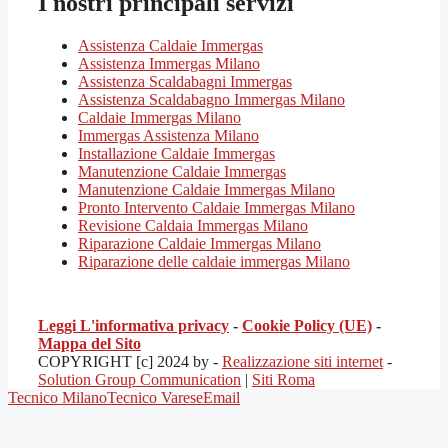
I nostri principali servizi
Assistenza Caldaie Immergas
Assistenza Immergas Milano
Assistenza Scaldabagni Immergas
Assistenza Scaldabagno Immergas Milano
Caldaie Immergas Milano
Immergas Assistenza Milano
Installazione Caldaie Immergas
Manutenzione Caldaie Immergas
Manutenzione Caldaie Immergas Milano
Pronto Intervento Caldaie Immergas Milano
Revisione Caldaia Immergas Milano
Riparazione Caldaie Immergas Milano
Riparazione delle caldaie immergas Milano
Leggi L'informativa privacy
-
Cookie Policy (UE)
-
Mappa del Sito
COPYRIGHT [c] 2024 by -
Realizzazione siti internet
-
Solution Group Communication
|
Siti Roma
Tecnico Milano
Tecnico Varese
Email