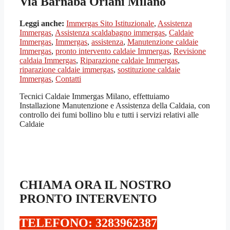
Via Barnaba Oriani Milano
Leggi anche:
Immergas Sito Istituzionale
,
Assistenza
Immergas
,
Assistenza scaldabagno immergas
,
Caldaie
Immergas
,
Immergas
,
assistenza
,
Manutenzione caldaie
Immergas
,
pronto intervento caldaie Immergas
,
Revisione
caldaia Immergas
,
Riparazione caldaie Immergas
,
riparazione caldaie immergas
,
sostituzione caldaie
Immergas
,
Contatti
Tecnici Caldaie Immergas Milano, effettuiamo
Installazione Manutenzione e Assistenza della Caldaia, con
controllo dei fumi bollino blu e tutti i servizi relativi alle
Caldaie
CHIAMA ORA IL NOSTRO
PRONTO INTERVENTO
TELEFONO: 3283962387‬