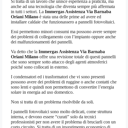
Si tratta di un lavoro che unisce esperienza a praticità, ma
anche ad una tecnologia che diventa sempre più affermata
in tutti i settori. La
Immergas Assistenza Via Barnaba
Oriani Milano
è stata una delle prime ad avere ed
installare caldaie che funzionassero a pannelli fotovoltaici.
Essi permettono minori consumi ma possono avere sempre
dei problemi di collegamento con l’impianto oppure anche
dei malfunzionamenti dei pannelli.
Va detto che la
Immergas Assistenza Via Barnaba
Oriani Milano
offre una revisione totale di questi pannelli
che sono sempre sotto attacco degli agenti atmosferici
poiché sono collocati in esterno.
I condensatori ed i trasformatori che vi sono presenti
possono avere dei problemi di ruggine o anche contatti che
sono lenti e quindi non permettono di convertire l’energia
solare in energia ad uso domestico.
Non si tratta di un problema risolvibile da soli.
I pannelli fotovoltaici sono molto delicati, come struttura
interna, e devono essere “curati” solo da tecnici
professionisti per non avere il problema di bruciarli con un
corto circuito. Si tratta di un investimento economico di