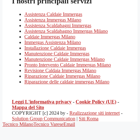
I nostri principali servizi
Assistenza Caldaie Immergas
Assistenza Immergas Milano
Assistenza Scaldabagni Immergas
Assistenza Scaldabagno Immergas Milano
Caldaie Immergas Milano
Immergas Assistenza Milano
Installazione Caldaie Immergas
Manutenzione Caldaie Immergas
Manutenzione Caldaie Immergas Milano
Pronto Intervento Caldaie Immergas Milano
Revisione Caldaia Immergas Milano
Riparazione Caldaie Immergas Milano
Riparazione delle caldaie immergas Milano
Leggi L'informativa privacy
-
Cookie Policy (UE)
-
Mappa del Sito
COPYRIGHT [c] 2024 by -
Realizzazione siti internet
-
Solution Group Communication
|
Siti Roma
Tecnico Milano
Tecnico Varese
Email