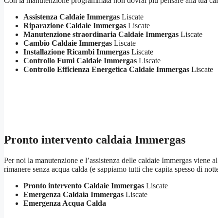
Con la manutenzione programmata non dovrai più pensare alla tua cald
Assistenza Caldaie Immergas
Liscate
Riparazione Caldaie Immergas
Liscate
Manutenzione straordinaria Caldaie Immergas
Liscate
Cambio Caldaie Immergas
Liscate
Installazione Ricambi Immergas
Liscate
Controllo Fumi Caldaie Immergas
Liscate
Controllo Efficienza Energetica Caldaie Immergas
Liscate
Pronto intervento caldaia Immergas
Per noi la manutenzione e l’assistenza delle caldaie Immergas viene al p
rimanere senza acqua calda (e sappiamo tutti che capita spesso di not
Pronto intervento Caldaie Immergas
Liscate
Emergenza Caldaia Immergas
Liscate
Emergenza Acqua Calda