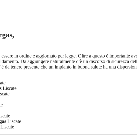
rgas,
ve essere in ordine e aggiornato per legge. Oltre a questo è importante a
iscaldamento. Da aggiungere naturalmente c’è un discorso di sicurezza de
’è da tenere presente che un impianto in buona salute ha una dispersione
ate
s
Liscate
scate
te
scate
gas
Liscate
Liscate