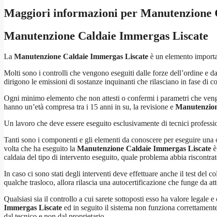
Maggiori informazioni per Manutenzione 
Manutenzione Caldaie Immergas Liscate
La
Manutenzione Caldaie Immergas Liscate
è un elemento important
Molti sono i controlli che vengono eseguiti dalle forze dell’ordine e d
dirigono le emissioni di sostanze inquinanti che rilasciano in fase di
Ogni minimo elemento che non attesti o confermi i parametri che vengo
hanno un’età compresa tra i 15 anni in su, la revisione e
Manutenzion
Un lavoro che deve essere eseguito esclusivamente di tecnici profession
Tanti sono i componenti e gli elementi da conoscere per eseguire una ot
volta che ha eseguito la
Manutenzione Caldaie Immergas Liscate
è 
caldaia del tipo di intervento eseguito, quale problema abbia riscontrat
In caso ci sono stati degli interventi deve effettuare anche il test del
qualche trasloco, allora rilascia una autocertificazione che funge da at
Qualsiasi sia il controllo a cui sarete sottoposti esso ha valore legale 
Immergas Liscate
ed in seguito il sistema non funziona correttamente
dal tecnico e non dal proprietario.