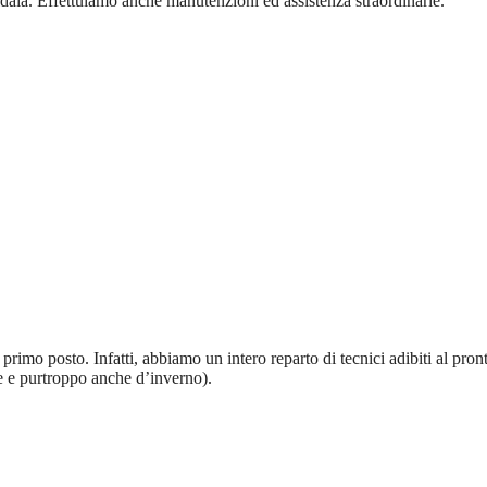
aia. Effettuiamo anche manutenzioni ed assistenza straordinarie.
rimo posto. Infatti, abbiamo un intero reparto di tecnici adibiti al pron
te e purtroppo anche d’inverno).