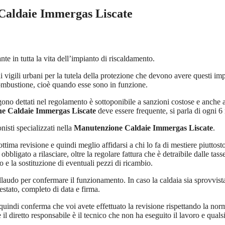
Caldaie Immergas Liscate
e in tutta la vita dell’impianto di riscaldamento.
ai vigili urbani per la tutela della protezione che devono avere questi i
 combustione, cioè quando esse sono in funzione.
no dettati nel regolamento è sottoponibile a sanzioni costose e anche 
e Caldaie Immergas Liscate
deve essere frequente, si parla di ogni 6
isti specializzati nella
Manutenzione Caldaie Immergas Liscate
.
tima revisione e quindi meglio affidarsi a chi lo fa di mestiere piuttost
obbligato a rilasciare, oltre la regolare fattura che è detraibile dalle ta
o e la sostituzione di eventuali pezzi di ricambio.
 collaudo per confermare il funzionamento. In caso la caldaia sia sprovvis
testato, completo di data e firma.
e quindi conferma che voi avete effettuato la revisione rispettando la nor
 il diretto responsabile è il tecnico che non ha eseguito il lavoro e qua