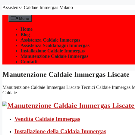
Vai
Assistenza Caldaie Immergas Milano
al
contenuto
Menu
Home
Blog
Assistenza Caldaie Immergas
Assistenza Scaldabagni Immergas
Installazione Caldaie Immergas
Manutenzione Caldaie Immergas
Contatti
Manutenzione Caldaie Immergas Liscate
Manutenzione Caldaie Immergas Liscate Tecnici Caldaie Immergas Milano,
Caldaie
Vendita Caldaie Immergas
Installazione della Caldaia Immergas