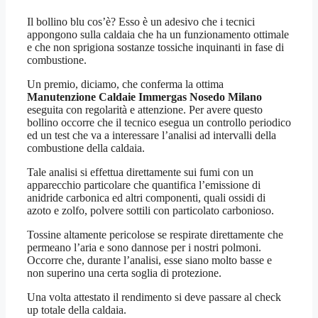
Il bollino blu cos’è? Esso è un adesivo che i tecnici
appongono sulla caldaia che ha un funzionamento ottimale
e che non sprigiona sostanze tossiche inquinanti in fase di
combustione.
Un premio, diciamo, che conferma la ottima
Manutenzione Caldaie Immergas Nosedo Milano
eseguita con regolarità e attenzione. Per avere questo
bollino occorre che il tecnico esegua un controllo periodico
ed un test che va a interessare l’analisi ad intervalli della
combustione della caldaia.
Tale analisi si effettua direttamente sui fumi con un
apparecchio particolare che quantifica l’emissione di
anidride carbonica ed altri componenti, quali ossidi di
azoto e zolfo, polvere sottili con particolato carbonioso.
Tossine altamente pericolose se respirate direttamente che
permeano l’aria e sono dannose per i nostri polmoni.
Occorre che, durante l’analisi, esse siano molto basse e
non superino una certa soglia di protezione.
Una volta attestato il rendimento si deve passare al check
up totale della caldaia.