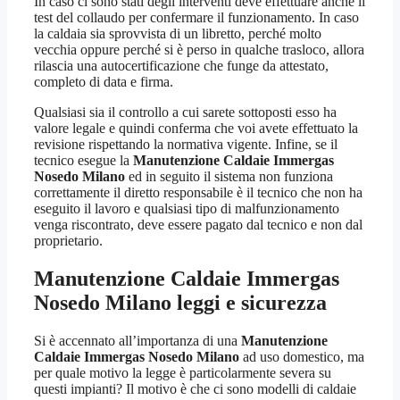
In caso ci sono stati degli interventi deve effettuare anche il
test del collaudo per confermare il funzionamento. In caso
la caldaia sia sprovvista di un libretto, perché molto
vecchia oppure perché si è perso in qualche trasloco, allora
rilascia una autocertificazione che funge da attestato,
completo di data e firma.
Qualsiasi sia il controllo a cui sarete sottoposti esso ha
valore legale e quindi conferma che voi avete effettuato la
revisione rispettando la normativa vigente. Infine, se il
tecnico esegue la
Manutenzione Caldaie Immergas
Nosedo Milano
ed in seguito il sistema non funziona
correttamente il diretto responsabile è il tecnico che non ha
eseguito il lavoro e qualsiasi tipo di malfunzionamento
venga riscontrato, deve essere pagato dal tecnico e non dal
proprietario.
Manutenzione Caldaie Immergas
Nosedo Milano
leggi e sicurezza
Si è accennato all’importanza di una
Manutenzione
Caldaie Immergas Nosedo Milano
ad uso domestico, ma
per quale motivo la legge è particolarmente severa su
questi impianti? Il motivo è che ci sono modelli di caldaie