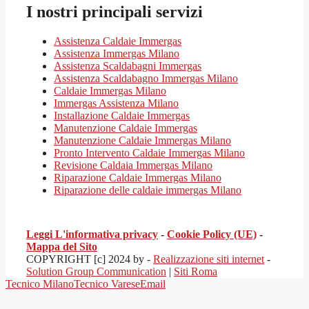
I nostri principali servizi
Assistenza Caldaie Immergas
Assistenza Immergas Milano
Assistenza Scaldabagni Immergas
Assistenza Scaldabagno Immergas Milano
Caldaie Immergas Milano
Immergas Assistenza Milano
Installazione Caldaie Immergas
Manutenzione Caldaie Immergas
Manutenzione Caldaie Immergas Milano
Pronto Intervento Caldaie Immergas Milano
Revisione Caldaia Immergas Milano
Riparazione Caldaie Immergas Milano
Riparazione delle caldaie immergas Milano
Leggi L'informativa privacy
-
Cookie Policy (UE)
-
Mappa del Sito
COPYRIGHT [c] 2024 by -
Realizzazione siti internet
-
Solution Group Communication
|
Siti Roma
Tecnico Milano
Tecnico Varese
Email