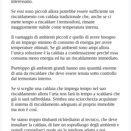
interessano.
Se essi sono piccoli allora potrebbe essere sufficiente un
riscaldamento con caldaia tradizionale che, anche se ci
mette tempo a riscaldare i termosifoni, rimane
maggiormente stabile come temperatura interna.
Il vantaggio di ambienti piccoli e quello di avere bisogno
di un impiego minimo di consumo di energia per avere
temperature ottimali. Se gli ambienti sono ampi allora
l’unica soluzione è la caldaia a condensazione perché essa
consuma meno energia ed ha un riscaldamento immediato.
Purtroppo gli ambienti grandi hanno una quantità enorme
di aria da riscaldare che deve essere tenuta sotto controllo
dal termostato interno.
Se si sceglie una caldaia che impiega tempo nel suo
riscaldamento allora l’aria non farà in tempo a scaldarsi che
già si sarà raffreddata. Sembra una sciocchezza acquistare
il sistema di riscaldamento adeguato al proprio immobile
ma non è così.
Se siamo troppo titubanti richiediamo al tecnico, che deve
installare la caldaia, di fare un sopralluogo degli ambienti e
quindi consigliarci quale sia la migliore adatta a noi.