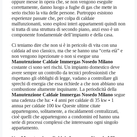
oppure messe in opera che, se non vengono eseguite
correttamente, danno luogo a fughe di gas che mette in
serio rischio la vita delle persone. Purtroppo esistono
esperienze passate che, per colpa di caldaie
malfunzionanti, sono esplosi interi appartamenti quindi non
si tratta di una struttura di secondo piano, anzi esso è un
componente fondamentale dell’impianto e della casa.
Ci teniamo dire che non si è in pericolo di vita con una
caldaia ad uso classico, ma che se hanno una “certa età” e
non vengono ispezionate o non si esegue una
Manutenzione Caldaie Immergas Nosedo Milano
costante ci sono seri rischi. Un impianto domestico deve
avere sempre un controllo da tecnici professionisti che
rispettano gli obblighi di legge, vadano a controllare gli
sprechi di energia che essa richiede a che non abbiano una
combustione altamente inquinante. La periodicità della
Manutenzione Caldaie Immergas Nosedo Milano
segue
una cadenza che ha: • 4 anni per caldaie di 35 kw • 1
annua per caldaie 100 kw Queste ultime citate
appartengono, solitamente, a riscaldamenti centralizzati,
cioè quelli che appartengono a condomini ed hanno una
serie di processi complessi che interessano ogni singolo
appartamento.