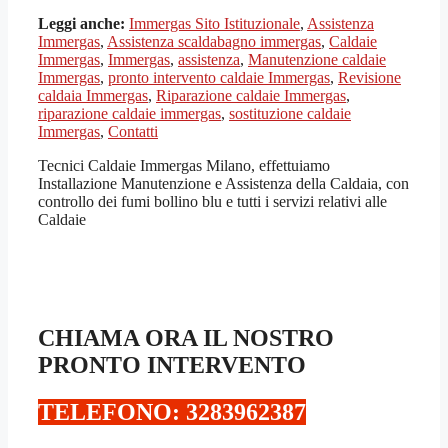
Leggi anche:
Immergas Sito Istituzionale
,
Assistenza
Immergas
,
Assistenza scaldabagno immergas
,
Caldaie
Immergas
,
Immergas
,
assistenza
,
Manutenzione caldaie
Immergas
,
pronto intervento caldaie Immergas
,
Revisione
caldaia Immergas
,
Riparazione caldaie Immergas
,
riparazione caldaie immergas
,
sostituzione caldaie
Immergas
,
Contatti
Tecnici Caldaie Immergas Milano, effettuiamo
Installazione Manutenzione e Assistenza della Caldaia, con
controllo dei fumi bollino blu e tutti i servizi relativi alle
Caldaie
CHIAMA ORA IL NOSTRO
PRONTO INTERVENTO
TELEFONO: 3283962387‬