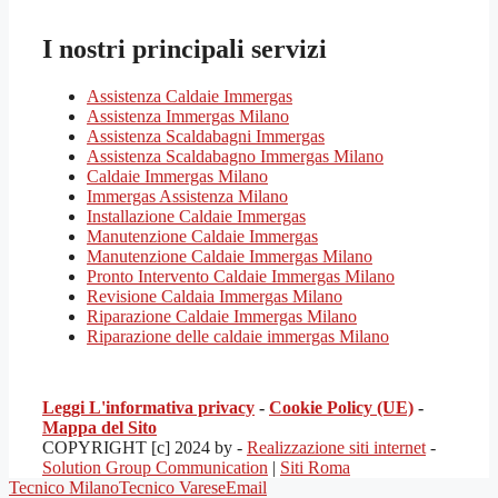
I nostri principali servizi
Assistenza Caldaie Immergas
Assistenza Immergas Milano
Assistenza Scaldabagni Immergas
Assistenza Scaldabagno Immergas Milano
Caldaie Immergas Milano
Immergas Assistenza Milano
Installazione Caldaie Immergas
Manutenzione Caldaie Immergas
Manutenzione Caldaie Immergas Milano
Pronto Intervento Caldaie Immergas Milano
Revisione Caldaia Immergas Milano
Riparazione Caldaie Immergas Milano
Riparazione delle caldaie immergas Milano
Leggi L'informativa privacy
-
Cookie Policy (UE)
-
Mappa del Sito
COPYRIGHT [c] 2024 by -
Realizzazione siti internet
-
Solution Group Communication
|
Siti Roma
Tecnico Milano
Tecnico Varese
Email