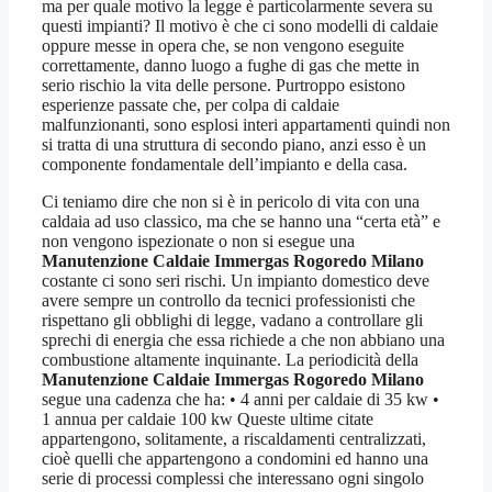
ma per quale motivo la legge è particolarmente severa su
questi impianti? Il motivo è che ci sono modelli di caldaie
oppure messe in opera che, se non vengono eseguite
correttamente, danno luogo a fughe di gas che mette in
serio rischio la vita delle persone. Purtroppo esistono
esperienze passate che, per colpa di caldaie
malfunzionanti, sono esplosi interi appartamenti quindi non
si tratta di una struttura di secondo piano, anzi esso è un
componente fondamentale dell’impianto e della casa.
Ci teniamo dire che non si è in pericolo di vita con una
caldaia ad uso classico, ma che se hanno una “certa età” e
non vengono ispezionate o non si esegue una
Manutenzione Caldaie Immergas Rogoredo Milano
costante ci sono seri rischi. Un impianto domestico deve
avere sempre un controllo da tecnici professionisti che
rispettano gli obblighi di legge, vadano a controllare gli
sprechi di energia che essa richiede a che non abbiano una
combustione altamente inquinante. La periodicità della
Manutenzione Caldaie Immergas Rogoredo Milano
segue una cadenza che ha: • 4 anni per caldaie di 35 kw •
1 annua per caldaie 100 kw Queste ultime citate
appartengono, solitamente, a riscaldamenti centralizzati,
cioè quelli che appartengono a condomini ed hanno una
serie di processi complessi che interessano ogni singolo