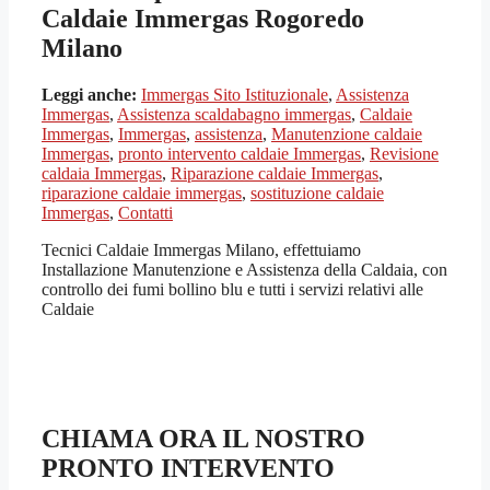
Caldaie Immergas Rogoredo
Milano
Leggi anche:
Immergas Sito Istituzionale
,
Assistenza
Immergas
,
Assistenza scaldabagno immergas
,
Caldaie
Immergas
,
Immergas
,
assistenza
,
Manutenzione caldaie
Immergas
,
pronto intervento caldaie Immergas
,
Revisione
caldaia Immergas
,
Riparazione caldaie Immergas
,
riparazione caldaie immergas
,
sostituzione caldaie
Immergas
,
Contatti
Tecnici Caldaie Immergas Milano, effettuiamo
Installazione Manutenzione e Assistenza della Caldaia, con
controllo dei fumi bollino blu e tutti i servizi relativi alle
Caldaie
CHIAMA ORA IL NOSTRO
PRONTO INTERVENTO