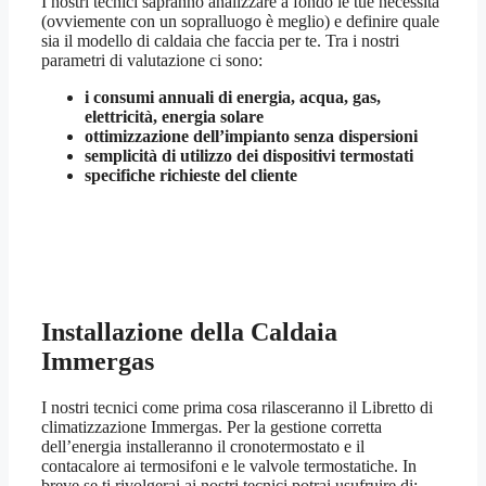
I nostri tecnici sapranno analizzare a fondo le tue necessità
(ovviemente con un sopralluogo è meglio) e definire quale
sia il modello di caldaia che faccia per te. Tra i nostri
parametri di valutazione ci sono:
i consumi annuali di energia, acqua, gas,
elettricità, energia solare
ottimizzazione dell’impianto senza dispersioni
semplicità di utilizzo dei dispositivi termostati
specifiche richieste del cliente
Installazione della Caldaia
Immergas
I nostri tecnici come prima cosa rilasceranno il Libretto di
climatizzazione Immergas. Per la gestione corretta
dell’energia installeranno il cronotermostato e il
contacalore ai termosifoni e le valvole termostatiche. In
breve se ti rivolgerai ai nostri tecnici potrai usufruire di: