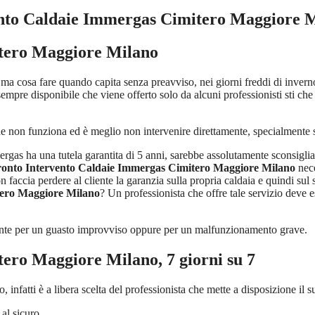
ento Caldaie Immergas Cimitero Maggiore 
tero Maggiore Milano
 ma cosa fare quando capita senza preavviso, nei giorni freddi di invern
sempre disponibile che viene offerto solo da alcuni professionisti sti ch
e non funziona ed è meglio non intervenire direttamente, specialmente s
rgas ha una tutela garantita di 5 anni, sarebbe assolutamente sconsiglia
onto Intervento Caldaie Immergas Cimitero Maggiore Milano
nece
on faccia perdere al cliente la garanzia sulla propria caldaia e quindi 
tero Maggiore Milano
? Un professionista che offre tale servizio deve e
liente per un guasto improvviso oppure per un malfunzionamento grave.
tero Maggiore Milano
, 7 giorni su 7
o, infatti è a libera scelta del professionista che mette a disposizione il
 al sicuro.