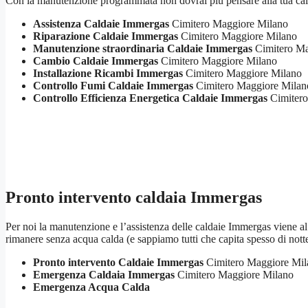
Con la manutenzione programmata non dovrai più pensare alla tua cald
Assistenza Caldaie Immergas
Cimitero Maggiore Milano
Riparazione Caldaie Immergas
Cimitero Maggiore Milano
Manutenzione straordinaria Caldaie Immergas
Cimitero Ma
Cambio Caldaie Immergas
Cimitero Maggiore Milano
Installazione Ricambi Immergas
Cimitero Maggiore Milano
Controllo Fumi Caldaie Immergas
Cimitero Maggiore Milan
Controllo Efficienza Energetica Caldaie Immergas
Cimitero
Pronto intervento caldaia Immergas
Per noi la manutenzione e l’assistenza delle caldaie Immergas viene al p
rimanere senza acqua calda (e sappiamo tutti che capita spesso di not
Pronto intervento Caldaie Immergas
Cimitero Maggiore Mil
Emergenza Caldaia Immergas
Cimitero Maggiore Milano
Emergenza Acqua Calda