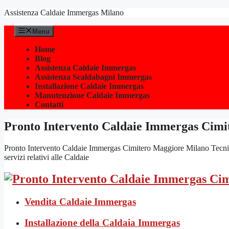
Vai
Assistenza Caldaie Immergas Milano
al
contenuto
Menu
Home
Blog
Assistenza Caldaie Immergas
Assistenza Scaldabagni Immergas
Installazione Caldaie Immergas
Manutenzione Caldaie Immergas
Contatti
Pronto Intervento Caldaie Immergas Cimi
Pronto Intervento Caldaie Immergas Cimitero Maggiore Milano Tecnici 
servizi relativi alle Caldaie
Vendita Caldaie Immergas
Installazione della Caldaia Immergas