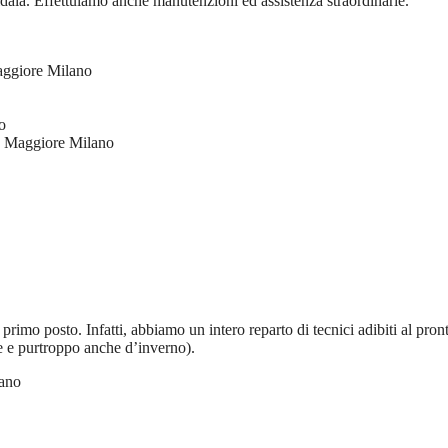
aia. Effettuiamo anche manutenzioni ed assistenza straordinarie.
ggiore Milano
o
 Maggiore Milano
rimo posto. Infatti, abbiamo un intero reparto di tecnici adibiti al pron
te e purtroppo anche d’inverno).
ano