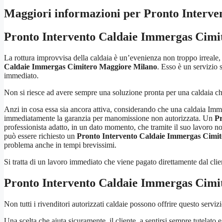
Maggiori informazioni per Pronto Interv
Pronto Intervento Caldaie Immergas Cimi
La rottura improvvisa della caldaia è un’evenienza non troppo irreale,
Caldaie Immergas Cimitero Maggiore Milano
. Esso è un servizio 
immediato.
Non si riesce ad avere sempre una soluzione pronta per una caldaia ch
Anzi in cosa essa sia ancora attiva, considerando che una caldaia Imme
immediatamente la garanzia per manomissione non autorizzata. Un
Pr
professionista adatto, in un dato momento, che tramite il suo lavoro n
può essere richiesto un
Pronto Intervento Caldaie Immergas Cimi
problema anche in tempi brevissimi.
Si tratta di un lavoro immediato che viene pagato direttamente dal c
Pronto Intervento Caldaie Immergas Cimi
Non tutti i rivenditori autorizzati caldaie possono offrire questo servizi
Una scelta che aiuta sicuramente, il cliente, a sentirsi sempre tutelato e