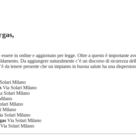
rgas,
ve essere in ordine e aggiornato per legge. Oltre a questo è importante a
iscaldamento. Da aggiungere naturalmente c’è un discorso di sicurezza de
’è da tenere presente che un impianto in buona salute ha una dispersione
Solari Milano
s
Via Solari Milano
a Solari Milano
Milano
olari Milano
i Milano
a Solari Milano
gas
Via Solari Milano
Via Solari Milano