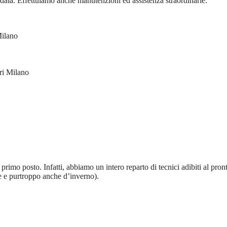
aia. Effettuiamo anche manutenzioni ed assistenza straordinarie.
Milano
ri Milano
rimo posto. Infatti, abbiamo un intero reparto di tecnici adibiti al pron
te e purtroppo anche d’inverno).