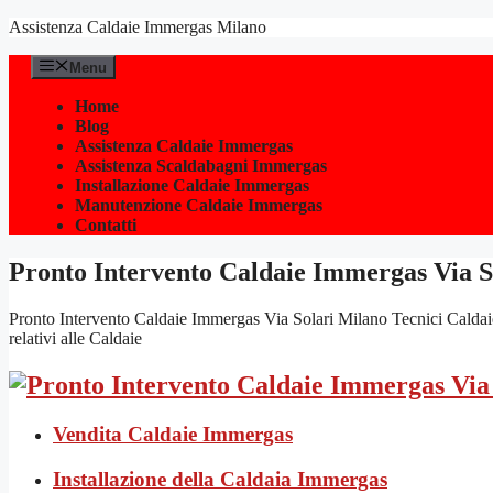
Vai
Assistenza Caldaie Immergas Milano
al
contenuto
Menu
Home
Blog
Assistenza Caldaie Immergas
Assistenza Scaldabagni Immergas
Installazione Caldaie Immergas
Manutenzione Caldaie Immergas
Contatti
Pronto Intervento Caldaie Immergas Via S
Pronto Intervento Caldaie Immergas Via Solari Milano Tecnici Caldaie 
relativi alle Caldaie
Vendita Caldaie Immergas
Installazione della Caldaia Immergas