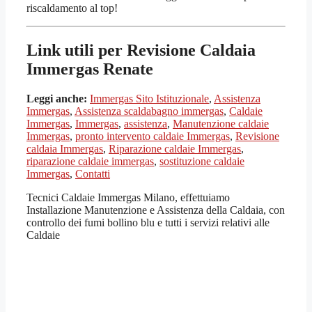
riscaldamento al top!
Link utili per Revisione Caldaia
Immergas Renate
Leggi anche:
Immergas Sito Istituzionale
,
Assistenza
Immergas
,
Assistenza scaldabagno immergas
,
Caldaie
Immergas
,
Immergas
,
assistenza
,
Manutenzione caldaie
Immergas
,
pronto intervento caldaie Immergas
,
Revisione
caldaia Immergas
,
Riparazione caldaie Immergas
,
riparazione caldaie immergas
,
sostituzione caldaie
Immergas
,
Contatti
Tecnici Caldaie Immergas Milano, effettuiamo
Installazione Manutenzione e Assistenza della Caldaia, con
controllo dei fumi bollino blu e tutti i servizi relativi alle
Caldaie