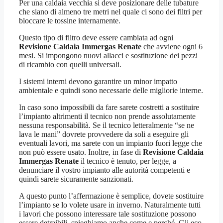
Per una caldaia vecchia si deve posizionare delle tubature
che siano di almeno tre metri nel quale ci sono dei filtri per
bloccare le tossine internamente.
Questo tipo di filtro deve essere cambiata ad ogni
Revisione Caldaia Immergas Renate
che avviene ogni 6
mesi. Si impongono nuovi allacci e sostituzione dei pezzi
di ricambio con quelli universali.
I sistemi interni devono garantire un minor impatto
ambientale e quindi sono necessarie delle migliorie interne.
In caso sono impossibili da fare sarete costretti a sostituire
l’impianto altrimenti il tecnico non prende assolutamente
nessuna responsabilità. Se il tecnico letteralmente “se ne
lava le mani” dovrete provvedere da soli a eseguire gli
eventuali lavori, ma sarete con un impianto fuori legge che
non può essere usato. Inoltre, in fase di
Revisione Caldaia
Immergas Renate
il tecnico è tenuto, per legge, a
denunciare il vostro impianto alle autorità competenti e
quindi sarete sicuramente sanzionati.
A questo punto l’affermazione è semplice, dovete sostituire
l’impianto se lo volete usare in inverno. Naturalmente tutti
i lavori che possono interessare tale sostituzione possono
essere detraibili, spieghiamo anche come e perché. Gli eco