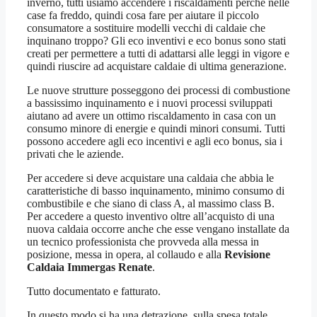
inverno, tutti usiamo accendere i riscaldamenti perché nelle
case fa freddo, quindi cosa fare per aiutare il piccolo
consumatore a sostituire modelli vecchi di caldaie che
inquinano troppo? Gli eco inventivi e eco bonus sono stati
creati per permettere a tutti di adattarsi alle leggi in vigore e
quindi riuscire ad acquistare caldaie di ultima generazione.
Le nuove strutture posseggono dei processi di combustione
a bassissimo inquinamento e i nuovi processi sviluppati
aiutano ad avere un ottimo riscaldamento in casa con un
consumo minore di energie e quindi minori consumi. Tutti
possono accedere agli eco incentivi e agli eco bonus, sia i
privati che le aziende.
Per accedere si deve acquistare una caldaia che abbia le
caratteristiche di basso inquinamento, minimo consumo di
combustibile e che siano di class A, al massimo class B.
Per accedere a questo inventivo oltre all’acquisto di una
nuova caldaia occorre anche che esse vengano installate da
un tecnico professionista che provveda alla messa in
posizione, messa in opera, al collaudo e alla
Revisione
Caldaia Immergas Renate
.
Tutto documentato e fatturato.
In questo modo si ha una detrazione, sulla spesa totale