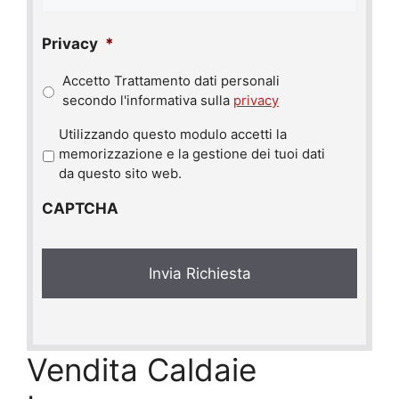
Privacy
*
Accetto Trattamento dati personali
secondo l'informativa sulla
privacy
P
Utilizzando questo modulo accetti la
r
memorizzazione e la gestione dei tuoi dati
i
da questo sito web.
v
CAPTCHA
a
c
y
*
Vendita Caldaie