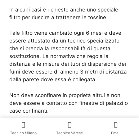
In alcuni casi è richiesto anche uno speciale
filtro per riuscire a trattenere le tossine.
Tale filtro viene cambiato ogni 6 mesi e deve
essere attestato da un tecnico specializzato
che si prenda la responsabilità di questa
sostituzione. La normativa che regola la
distanza e le misure dei tubi di dispersione dei
fumi deve essere di almeno 3 metri di distanza
dalla parete dove essa è collegata.
Non deve sconfinare in proprietà altrui e non
deve essere a contatto con finestre di palazzi o
case confinanti.
Se non si possono rispettare tali direttive
Tecnico Milano
Tecnico Varese
Email
occorre che il tecnico esegua un sopralluogo per