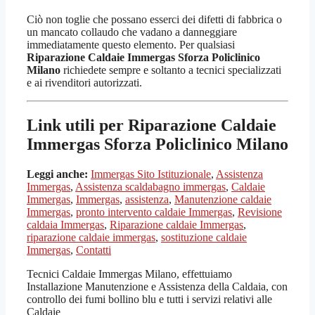
Ciò non toglie che possano esserci dei difetti di fabbrica o
un mancato collaudo che vadano a danneggiare
immediatamente questo elemento. Per qualsiasi
Riparazione Caldaie Immergas Sforza Policlinico
Milano
richiedete sempre e soltanto a tecnici specializzati
e ai rivenditori autorizzati.
Link utili per Riparazione Caldaie
Immergas Sforza Policlinico Milano
Leggi anche:
Immergas Sito Istituzionale
,
Assistenza
Immergas
,
Assistenza scaldabagno immergas
,
Caldaie
Immergas
,
Immergas
,
assistenza
,
Manutenzione caldaie
Immergas
,
pronto intervento caldaie Immergas
,
Revisione
caldaia Immergas
,
Riparazione caldaie Immergas
,
riparazione caldaie immergas
,
sostituzione caldaie
Immergas
,
Contatti
Tecnici Caldaie Immergas Milano, effettuiamo
Installazione Manutenzione e Assistenza della Caldaia, con
controllo dei fumi bollino blu e tutti i servizi relativi alle
Caldaie