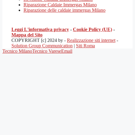
Riparazione Caldaie Immergas Milano
Riparazione delle caldaie immergas Milano
Leggi L'informativa privacy
-
Cookie Policy (UE)
-
Mappa del Sito
COPYRIGHT [c] 2024 by -
Realizzazione siti internet
-
Solution Group Communication
|
Siti Roma
Tecnico Milano
Tecnico Varese
Email