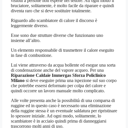
visibili a persone non esperte nel settore. Ad ogni modo il
bruciatore, solitamente, è molto facile da riparare e quindi
diventa raro che si deve sostituire totalmente.
Riguardo allo scambiatore di calore il discorso è
leggermente diverso.
Esse sono due strutture diverse che funzionano uno
insieme all’altro.
Un elemento responsabile di trasmettere il calore eseguito
in fase di combustione.
Lui viene attraverso da acqua bollente ed esegue una sorta
di condensazione anche del vapore acqueo. Per una
Riparazione Caldaie Immergas Sforza Policlinico
Milano
si deve eseguire prima una ispezione sul suo corpo
che potrebbe essersi deformato per colpa del calore e
quindi occorre un lavoro manuale molto complicato.
Alle volte presenta anche la possibilità di una comparsa di
ruggine ed in questo caso è necessario una eliminazione
della ruggine stessa è un eventuale saldatura per ripristinare
lo spessore iniziale. Ad ogni modo, solitamente, lo
scambiatore è in acciaio quindi prima di danneggiarsi
trascorrono molti anni di uso.