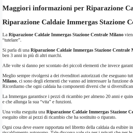
Maggiori informazioni per Riparazione C
Riparazione Caldaie Immergas Stazione C
La
Riparazione Caldaie Immergas Stazione Centrale Milano
vien
“tutelare”.
Si parla di una
Riparazione Caldaie Immergas Stazione Centrale 
ben 3 anni in più di altri marchi.
Alle volte si danno per scontato dei piccoli elementi che invece garan
Meglio sempre rivolgersi a dei rivenditori autorizzati che eseguano tutti 
Milano
, ci sono degli elementi che vanno ad interessare la funzione de
Ricordiamo che ogni caldaia ha componenti diversi che si diversifican
La Immergas garantisce i pezzi di ricambio per almeno 20 anni e quin
e che allunga la sua “vita” e funzioni.
Una volta eseguita una
Riparazione Caldaie Immergas Stazione C
eseguito oltre ai pezzi di ricambio che ha sostituito o riparato.
Ogni cosa deve essere rapportata nel libretto della caldaia da esibire 
riscaldamento autonomo. Tale discorso vale sia per i privati che per le