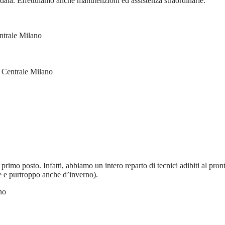
aia. Effettuiamo anche manutenzioni ed assistenza straordinarie.
ntrale Milano
 Centrale Milano
rimo posto. Infatti, abbiamo un intero reparto di tecnici adibiti al pron
te e purtroppo anche d’inverno).
no