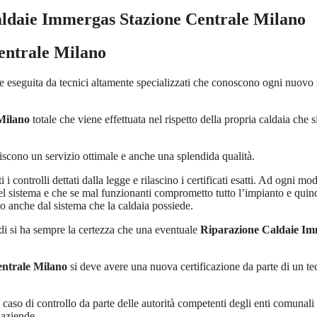
aldaie Immergas Stazione Centrale Milano
entrale Milano
e eseguita da tecnici altamente specializzati che conoscono ogni nuovo
Milano
totale che viene effettuata nel rispetto della propria caldaia che
tiscono un servizio ottimale e anche una splendida qualità.
i controlli dettati dalla legge e rilascino i certificati esatti. Ad ogni m
l sistema e che se mal funzionanti comprometto tutto l’impianto e quindi 
o anche dal sistema che la caldaia possiede.
di si ha sempre la certezza che una eventuale
Riparazione Caldaie Im
entrale Milano
si deve avere una nuova certificazione da parte di un tec
in caso di controllo da parte delle autorità competenti degli enti comuna
 aziende.