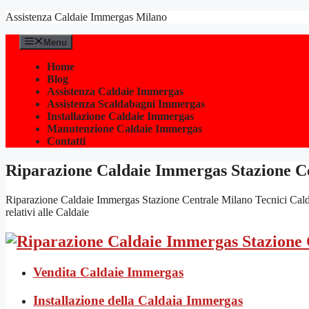
Vai
Assistenza Caldaie Immergas Milano
al
contenuto
Menu
Home
Blog
Assistenza Caldaie Immergas
Assistenza Scaldabagni Immergas
Installazione Caldaie Immergas
Manutenzione Caldaie Immergas
Contatti
Riparazione Caldaie Immergas Stazione C
Riparazione Caldaie Immergas Stazione Centrale Milano Tecnici Caldaie
relativi alle Caldaie
Vendita Caldaie Immergas
Installazione della Caldaia Immergas