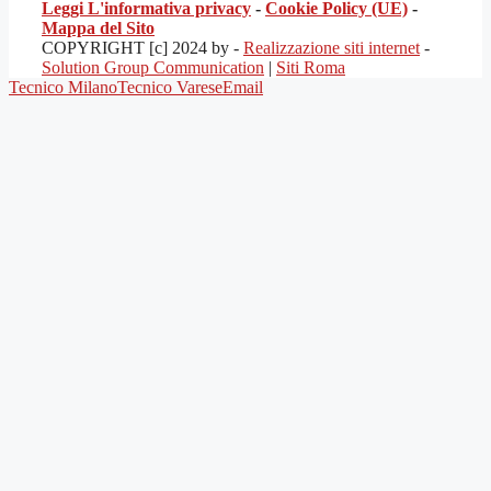
Leggi L'informativa privacy
-
Cookie Policy (UE)
-
Mappa del Sito
COPYRIGHT [c] 2024 by -
Realizzazione siti internet
-
Solution Group Communication
|
Siti Roma
Tecnico Milano
Tecnico Varese
Email