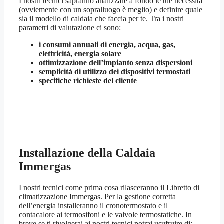
I nostri tecnici sapranno analizzare a fondo le tue necessità
(ovviemente con un sopralluogo è meglio) e definire quale
sia il modello di caldaia che faccia per te. Tra i nostri
parametri di valutazione ci sono:
i consumi annuali di energia, acqua, gas,
elettricità, energia solare
ottimizzazione dell’impianto senza dispersioni
semplicità di utilizzo dei dispositivi termostati
specifiche richieste del cliente
Installazione della Caldaia
Immergas
I nostri tecnici come prima cosa rilasceranno il Libretto di
climatizzazione Immergas. Per la gestione corretta
dell’energia installeranno il cronotermostato e il
contacalore ai termosifoni e le valvole termostatiche. In
breve se ti rivolgerai ai nostri tecnici potrai usufruire di: