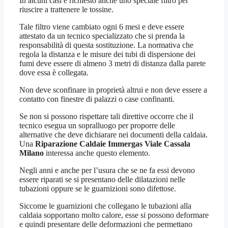
In alcuni casi è richiesto anche uno speciale filtro per
riuscire a trattenere le tossine.
Tale filtro viene cambiato ogni 6 mesi e deve essere
attestato da un tecnico specializzato che si prenda la
responsabilità di questa sostituzione. La normativa che
regola la distanza e le misure dei tubi di dispersione dei
fumi deve essere di almeno 3 metri di distanza dalla parete
dove essa è collegata.
Non deve sconfinare in proprietà altrui e non deve essere a
contatto con finestre di palazzi o case confinanti.
Se non si possono rispettare tali direttive occorre che il
tecnico esegua un sopralluogo per proporre delle
alternative che deve dichiarare nei documenti della caldaia.
Una
Riparazione Caldaie Immergas Viale Cassala
Milano
interessa anche questo elemento.
Negli anni e anche per l’usura che se ne fa essi devono
essere riparati se si presentano delle dilatazioni nelle
tubazioni oppure se le guarnizioni sono difettose.
Siccome le guarnizioni che collegano le tubazioni alla
caldaia sopportano molto calore, esse si possono deformare
e quindi presentare delle deformazioni che permettano