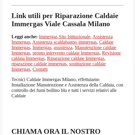
Link utili per Riparazione Caldaie
Immergas Viale Cassala Milano
Leggi anche:
Immergas Sito Istituzionale
,
Assistenza
Immergas
,
Assistenza scaldabagno immergas
,
Caldaie
Immergas
,
Immergas
,
assistenza
,
Manutenzione caldaie
Immergas
,
pronto intervento caldaie Immergas
,
Revisione
caldaia Immergas
,
Riparazione caldaie Immergas
,
riparazione caldaie immergas
,
sostituzione caldaie
Immergas
,
Contatti
Tecnici Caldaie Immergas Milano, effettuiamo
Installazione Manutenzione e Assistenza della Caldaia, con
controllo dei fumi bollino blu e tutti i servizi relativi alle
Caldaie
CHIAMA ORA IL NOSTRO