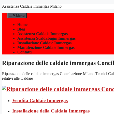
Vai
Assistenza Caldaie Immergas Milano
al
contenuto
Menu
Home
Blog
Assistenza Caldaie Immergas
Assistenza Scaldabagni Immergas
Installazione Caldaie Immergas
Manutenzione Caldaie Immergas
Contatti
Riparazione delle caldaie immergas Conci
Riparazione delle caldaie immergas Conciliazione Milano Tecnici Calda
relativi alle Caldaie
Vendita Caldaie Immergas
Installazione della Caldaia Immergas