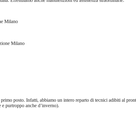
aia. Effettuiamo anche manutenzioni ed assistenza straordinarie.
ne Milano
zione Milano
rimo posto. Infatti, abbiamo un intero reparto di tecnici adibiti al pron
te e purtroppo anche d’inverno).