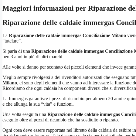
Maggiori informazioni per Riparazione de
Riparazione delle caldaie immergas Conci
La
Riparazione delle caldaie immergas Conciliazione Milano
viene
“tutelare”.
Si parla di una
Riparazione delle caldaie immergas Conciliazione 
ben 3 anni in più di altri marchi.
Alle volte si danno per scontato dei piccoli elementi che invece garan
Meglio sempre rivolgersi a dei rivenditori autorizzati che eseguano tutti 
Milano
, ci sono degli elementi che vanno ad interessare la funzione de
Ricordiamo che ogni caldaia ha componenti diversi che si diversifican
La Immergas garantisce i pezzi di ricambio per almeno 20 anni e quin
e che allunga la sua “vita” e funzioni.
Una volta eseguita una
Riparazione delle caldaie immergas Concil
eseguito oltre ai pezzi di ricambio che ha sostituito o riparato.
Ogni cosa deve essere rapportata nel libretto della caldaia da esibire 
riscaldamento autonomo. Tale discorso vale sia per i privati che per le