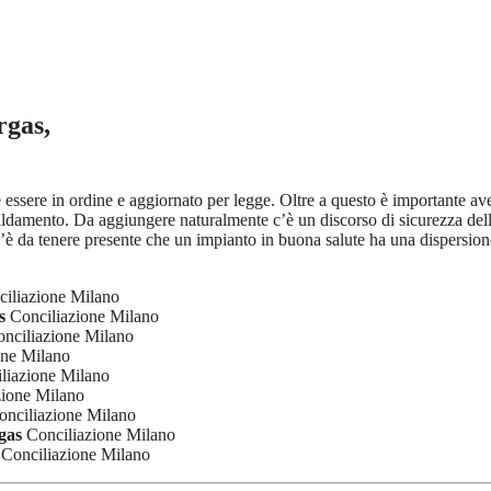
rgas,
ve essere in ordine e aggiornato per legge. Oltre a questo è importante a
iscaldamento. Da aggiungere naturalmente c’è un discorso di sicurezza de
’è da tenere presente che un impianto in buona salute ha una dispersione
iliazione Milano
s
Conciliazione Milano
nciliazione Milano
one Milano
liazione Milano
ione Milano
nciliazione Milano
gas
Conciliazione Milano
Conciliazione Milano