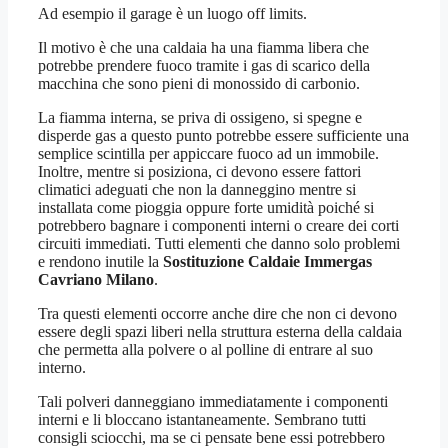
Ad esempio il garage è un luogo off limits.
Il motivo è che una caldaia ha una fiamma libera che
potrebbe prendere fuoco tramite i gas di scarico della
macchina che sono pieni di monossido di carbonio.
La fiamma interna, se priva di ossigeno, si spegne e
disperde gas a questo punto potrebbe essere sufficiente una
semplice scintilla per appiccare fuoco ad un immobile.
Inoltre, mentre si posiziona, ci devono essere fattori
climatici adeguati che non la danneggino mentre si
installata come pioggia oppure forte umidità poiché si
potrebbero bagnare i componenti interni o creare dei corti
circuiti immediati. Tutti elementi che danno solo problemi
e rendono inutile la
Sostituzione Caldaie Immergas
Cavriano Milano
.
Tra questi elementi occorre anche dire che non ci devono
essere degli spazi liberi nella struttura esterna della caldaia
che permetta alla polvere o al polline di entrare al suo
interno.
Tali polveri danneggiano immediatamente i componenti
interni e li bloccano istantaneamente. Sembrano tutti
consigli sciocchi, ma se ci pensate bene essi potrebbero