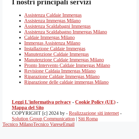
I nostri principali servizi
Assistenza Caldaie Immergas
Assistenza Immergas Milano
Assistenza Scaldabagni Immergas
Assistenza Scaldabagno Immergas Milano
Caldaie Immergas Milano
Immergas Assistenza Milano
Installazione Caldaie Immergas
Manutenzione Caldaie Immergas
Manutenzione Caldaie Immergas Milano
Pronto Intervento Caldaie Immergas Milano
Revisione Caldaia Immergas Milano
Riparazione Caldaie Immergas Milano
Riparazione delle caldaie immergas Milano
Leggi L'informativa privacy
-
Cookie Policy (UE)
-
Mappa del Sito
COPYRIGHT [c] 2024 by -
Realizzazione siti internet
-
Solution Group Communication
|
Siti Roma
Tecnico Milano
Tecnico Varese
Email