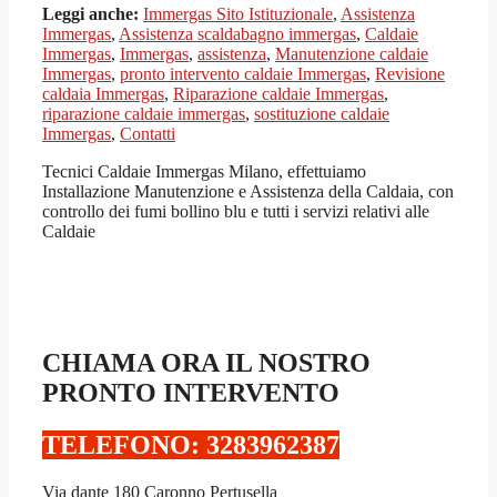
Leggi anche:
Immergas Sito Istituzionale
,
Assistenza
Immergas
,
Assistenza scaldabagno immergas
,
Caldaie
Immergas
,
Immergas
,
assistenza
,
Manutenzione caldaie
Immergas
,
pronto intervento caldaie Immergas
,
Revisione
caldaia Immergas
,
Riparazione caldaie Immergas
,
riparazione caldaie immergas
,
sostituzione caldaie
Immergas
,
Contatti
Tecnici Caldaie Immergas Milano, effettuiamo
Installazione Manutenzione e Assistenza della Caldaia, con
controllo dei fumi bollino blu e tutti i servizi relativi alle
Caldaie
CHIAMA ORA IL NOSTRO
PRONTO INTERVENTO
TELEFONO: 3283962387‬
Via dante 180 Caronno Pertusella