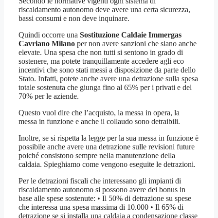
Secondo le normative vigenti ogni sistema di
riscaldamento autonomo deve avere una certa sicurezza,
bassi consumi e non deve inquinare.
Quindi occorre una
Sostituzione Caldaie Immergas
Cavriano Milano
per non avere sanzioni che siano anche
elevate. Una spesa che non tutti si sentono in grado di
sostenere, ma potete tranquillamente accedere agli eco
incentivi che sono stati messi a disposizione da parte dello
Stato. Infatti, potete anche avere una detrazione sulla spesa
totale sostenuta che giunga fino al 65% per i privati e del
70% per le aziende.
Questo vuol dire che l’acquisto, la messa in opera, la
messa in funzione e anche il collaudo sono detraibili.
Inoltre, se si rispetta la legge per la sua messa in funzione è
possibile anche avere una detrazione sulle revisioni future
poiché consistono sempre nella manutenzione della
caldaia. Spieghiamo come vengono eseguite le detrazioni.
Per le detrazioni fiscali che interessano gli impianti di
riscaldamento autonomo si possono avere dei bonus in
base alle spese sostenute: • Il 50% di detrazione su spese
che interessa una spesa massima di 10.000 • Il 65% di
detrazione se si installa una caldaia a condensazione classe