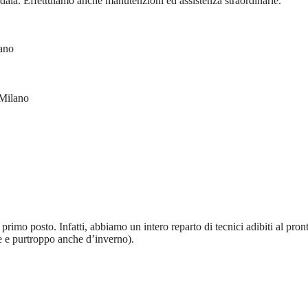
aia. Effettuiamo anche manutenzioni ed assistenza straordinarie.
ano
ilano
rimo posto. Infatti, abbiamo un intero reparto di tecnici adibiti al pron
te e purtroppo anche d’inverno).