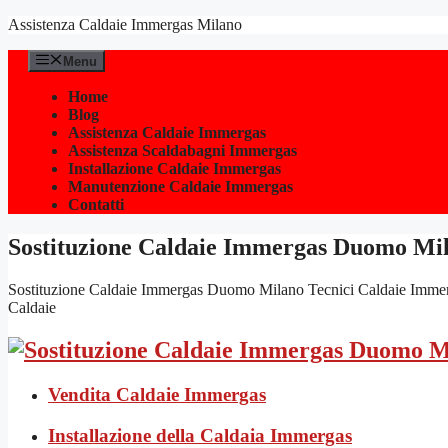
Vai
Assistenza Caldaie Immergas Milano
al
contenuto
Menu
Home
Blog
Assistenza Caldaie Immergas
Assistenza Scaldabagni Immergas
Installazione Caldaie Immergas
Manutenzione Caldaie Immergas
Contatti
Sostituzione Caldaie Immergas Duomo Mi
Sostituzione Caldaie Immergas Duomo Milano Tecnici Caldaie Immergas M
Caldaie
Vendita Caldaie Immergas
Installazione della Caldaia Immergas