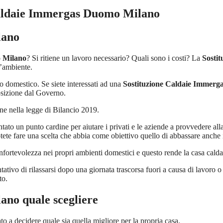
Caldaie Immergas Duomo Milano
lano
o Milano
? Si ritiene un lavoro necessario? Quali sono i costi? La
Sosti
ll’ambiente.
o domestico. Se siete interessati ad una
Sostituzione Caldaie Immer
posizione dal Governo.
ne nella legge di Bilancio 2019.
iventato un punto cardine per aiutare i privati e le aziende a provvedere al
ete fare una scelta che abbia come obiettivo quello di abbassare anche i 
ortevolezza nei propri ambienti domestici e questo rende la casa calda
tativo di rilassarsi dopo una giornata trascorsa fuori a causa di lavoro o
to.
lano
quale scegliere
to a decidere quale sia quella migliore per la propria casa.