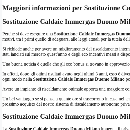
Maggiori informazioni per Sostituzione 
Sostituzione Caldaie Immergas Duomo Mi
Perché si deve eseguire una
Sostituzione Caldaie Immergas Duom
motivi, tra i primi quello di adeguarsi alle leggi attuali per la tutela de
Si richiede anche per avere un miglioramento del riscaldamento intern
stati lanciati sul mercato quest’anno e degli eco incentivi messi a dis
Una buona notizia è quella che gli eco bonus si trovano in approvazio
In effetti, dopo gli ottimi risultati avuto negli ultimi 3 anni, esso è d
ogni modo nella
Sostituzione Caldaie Immergas Duomo Milano
pot
Avere un impianto di riscaldamento ottimale apporta una maggiore conf
Un bel vantaggio se si pensa a quante ore si trascorrono in casa nel ten
prossimo acquisto del nostro sistema di riscaldamento autonomo priva
Sostituzione Caldaie Immergas Duomo Mi
La
Sostituzione Caldaie Immergas Duomo Milano
impegna il priva