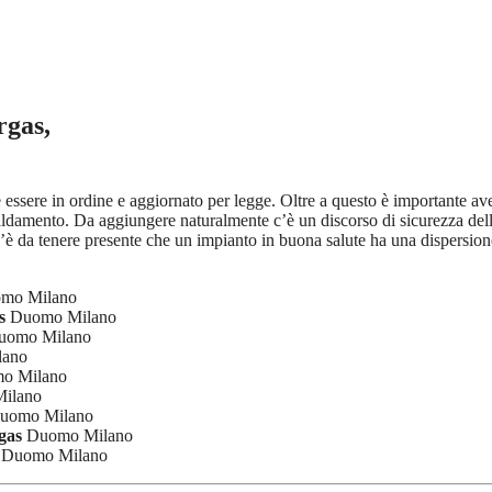
rgas,
ve essere in ordine e aggiornato per legge. Oltre a questo è importante a
iscaldamento. Da aggiungere naturalmente c’è un discorso di sicurezza de
’è da tenere presente che un impianto in buona salute ha una dispersione
mo Milano
s
Duomo Milano
omo Milano
ano
o Milano
ilano
uomo Milano
gas
Duomo Milano
Duomo Milano