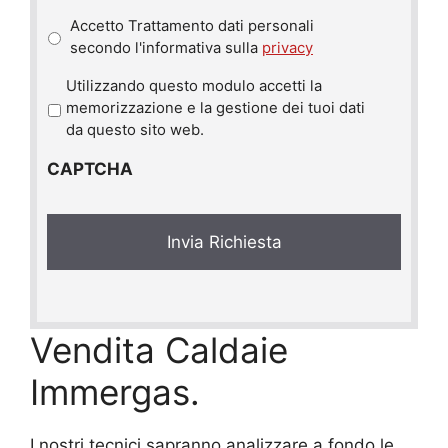
Accetto Trattamento dati personali
secondo l'informativa sulla
privacy
P
Utilizzando questo modulo accetti la
r
memorizzazione e la gestione dei tuoi dati
i
da questo sito web.
v
CAPTCHA
a
c
y
*
Vendita Caldaie
Immergas.
I nostri tecnici sapranno analizzare a fondo le