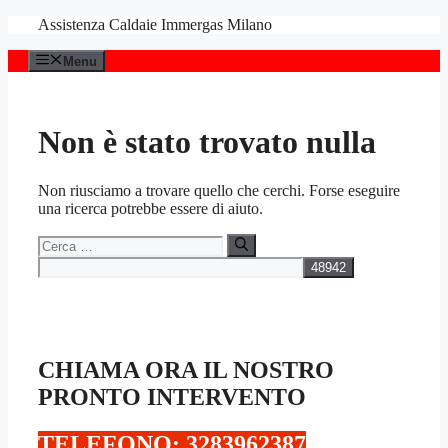
Vai
Assistenza Caldaie Immergas Milano
al
contenuto
Menu
Non è stato trovato nulla
Non riusciamo a trovare quello che cerchi. Forse eseguire
una ricerca potrebbe essere di aiuto.
Ricerca
per:
CHIAMA ORA IL NOSTRO
PRONTO INTERVENTO
TELEFONO: 3283962387‬