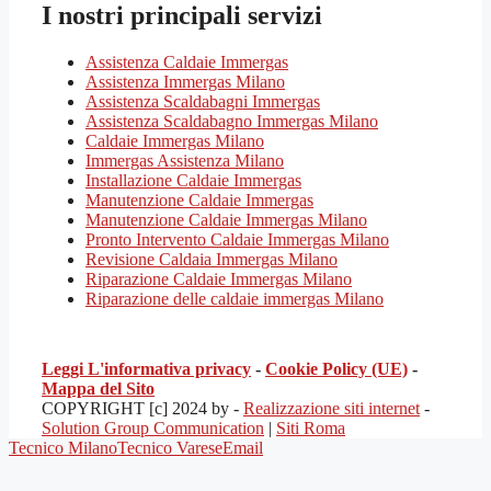
I nostri principali servizi
Assistenza Caldaie Immergas
Assistenza Immergas Milano
Assistenza Scaldabagni Immergas
Assistenza Scaldabagno Immergas Milano
Caldaie Immergas Milano
Immergas Assistenza Milano
Installazione Caldaie Immergas
Manutenzione Caldaie Immergas
Manutenzione Caldaie Immergas Milano
Pronto Intervento Caldaie Immergas Milano
Revisione Caldaia Immergas Milano
Riparazione Caldaie Immergas Milano
Riparazione delle caldaie immergas Milano
Leggi L'informativa privacy
-
Cookie Policy (UE)
-
Mappa del Sito
COPYRIGHT [c] 2024 by -
Realizzazione siti internet
-
Solution Group Communication
|
Siti Roma
Tecnico Milano
Tecnico Varese
Email